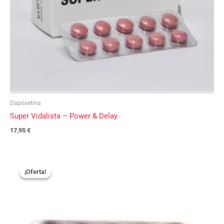
Dapoxetina
Super Vidalista – Power & Delay
17,95
€
El
El
precio
precio
¡Oferta!
¡Oferta!
original
actual
era:
es:
94,75 €.
71,00 €.