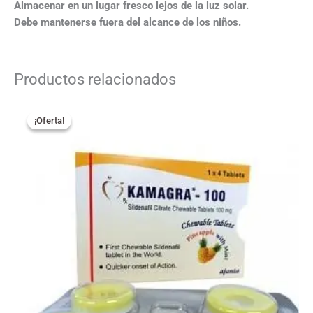
Almacenar en un lugar fresco lejos de la luz solar.
Debe mantenerse fuera del alcance de los niños.
Productos relacionados
El
El
precio
precio
¡Oferta!
¡Oferta!
original
actual
era:
es:
14,90 €.
8,99 €.