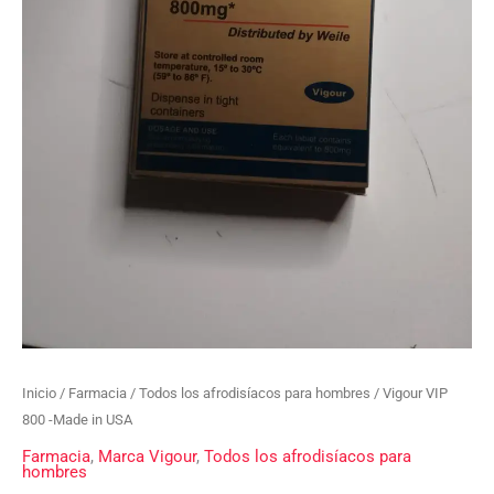
Inicio
/
Farmacia
/
Todos los afrodisíacos para hombres
/ Vigour VIP
800 -Made in USA
Farmacia
,
Marca Vigour
,
Todos los afrodisíacos para
hombres