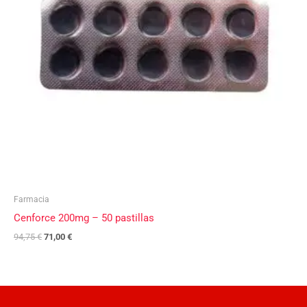
Farmacia
Cenforce 200mg – 50 pastillas
94,75
€
71,00
€