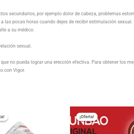
tos secundarios, por ejemplo dolor de cabeza, problemas estoma
a las pocas horas cuando dejes de recibir estimulación sexual.
lte a su médico.
elación sexual.
e que no pueda lograr una erección efectiva. Para obtener los m
o con Vigor.
El
El
El
ecio
precio
precio
precio
ta!
ta!
¡Oferta!
¡Oferta!
iginal
actual
original
actual
a:
es:
era:
es:
,95 €.
8,95 €.
32,95 €.
23,90 €.