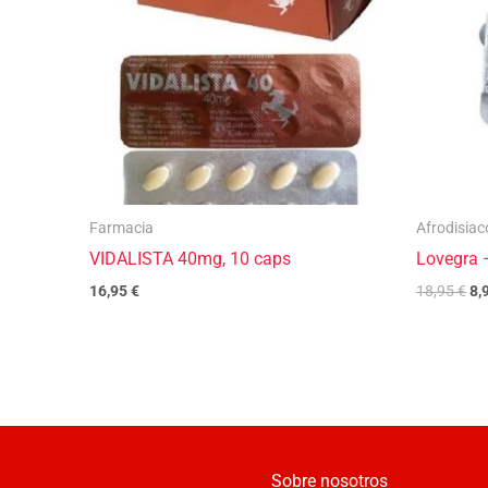
Farmacia
Afrodisiac
VIDALISTA 40mg, 10 caps
Lovegra 
16,95
€
18,95
€
8,
Sobre nosotros