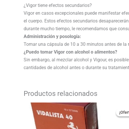
¿Vigor tiene efectos secundarios?
Vigor en casos excepcionales puede manifestar efec
el cuerpo. Estos efectos secundarios desaparecerán 
durante mucho tiempo, le recomendamos que consu
Administración y posología:
Tomar una cápsula de 10 a 30 minutos antes de la r
¿Puedo tomar Vigor con alcohol o alimentos?
Sin embargo, al mezclar alcohol y Vigour, es posibl
cantidades de alcohol antes o durante su tratamient
Productos relacionados
El
pr
¡Ofer
¡Ofer
or
er
18