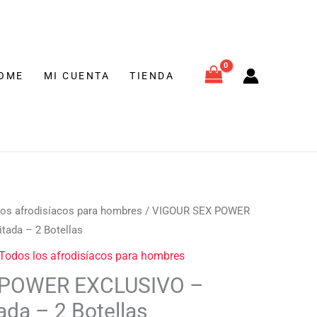
CLUSIVO
€.
ción
itada
OME
MI CUENTA
TIENDA
ellas
tidad
l
los afrodisíacos para hombres
/ VIGOUR SEX POWER
recio
tada – 2 Botellas
ctual
Todos los afrodisíacos para hombres
s:
 POWER EXCLUSIVO –
9,95 €.
ada – 2 Botellas