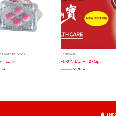
os para mujeres
Farmacia
– 4 caps
FURUNBAO – 10 Caps
95
€
32,95
€
23,90
€
Tien