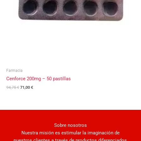
Farmacia
Cenforce 200mg – 50 pastillas
94,75
€
71,00
€
Sobre nosotros
Nuestra misión es estimular la imaginación de
nuestros clientes a través de productos diferenciados,