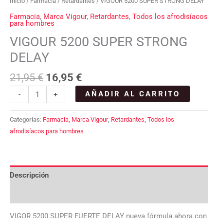
Inicio
/
Farmacia
/
Retardantes
/ VIGOUR 5200 SUPER STRONG DELAY
Farmacia
,
Marca Vigour
,
Retardantes
,
Todos los afrodisíacos
para hombres
VIGOUR 5200 SUPER STRONG
DELAY
21,95
€
16,95
€
AÑADIR AL CARRITO
-
+
Categorías:
Farmacia
,
Marca Vigour
,
Retardantes
,
Todos los
afrodisíacos para hombres
Descripción
Valoraciones (0)
VIGOR 5200 SUPER FUERTE DELAY nueva fórmula ahora con