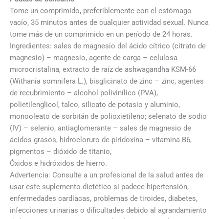
Tome un comprimido, preferiblemente con el estómago
vacío, 35 minutos antes de cualquier actividad sexual. Nunca
tome más de un comprimido en un período de 24 horas.
Ingredientes: sales de magnesio del ácido cítrico (citrato de
magnesio) – magnesio, agente de carga – celulosa
microcristalina, extracto de raíz de ashwagandha KSM-66
(Withania somnifera L.), bisglicinato de zinc – zinc, agentes
de recubrimiento – alcohol polivinílico (PVA),
polietilenglicol, talco, silicato de potasio y aluminio,
monooleato de sorbitán de polioxietileno; selenato de sodio
(IV) – selenio, antiaglomerante – sales de magnesio de
ácidos grasos, hidrocloruro de piridoxina – vitamina B6,
pigmentos – dióxido de titanio,
Óxidos e hidróxidos de hierro.
Advertencia: Consulte a un profesional de la salud antes de
usar este suplemento dietético si padece hipertensión,
enfermedades cardíacas, problemas de tiroides, diabetes,
infecciones urinarias o dificultades debido al agrandamiento