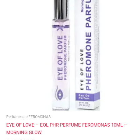
era:
es:
24,95 €.
19,90 €.
Perfumes de FEROMONAS
EYE OF LOVE – EOL PHR PERFUME FEROMONAS 10ML –
MORNING GLOW