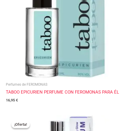
Perfumes de FEROMONAS
TABOO EPICURIEN PERFUME CON FEROMONAS PARA ÉL
16,95
€
El
El
precio
precio
¡Oferta!
¡Oferta!
original
actual