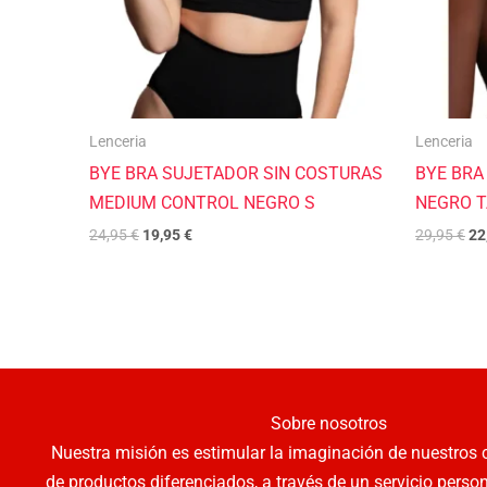
Lenceria
Lenceria
BYE BRA SUJETADOR SIN COSTURAS
BYE BRA
MEDIUM CONTROL NEGRO S
NEGRO T
24,95
€
19,95
€
29,95
€
22
Sobre nosotros
Nuestra misión es estimular la imaginación de nuestros c
de productos diferenciados, a través de un servicio perso