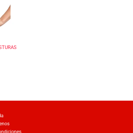
OSTURAS
da
enos
ondiciones