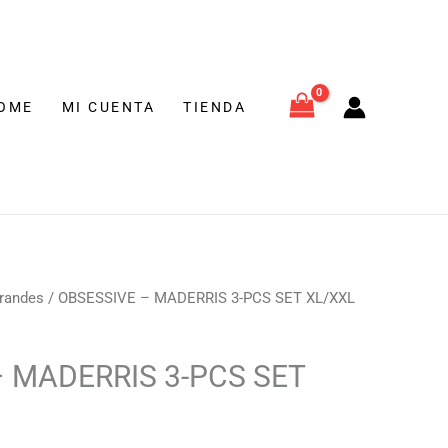
€.
S
T
/XXL
OME
MI CUENTA
TIENDA
tidad
l
Grandes
/ OBSESSIVE – MADERRIS 3-PCS SET XL/XXL
recio
ctual
 MADERRIS 3-PCS SET
s:
2,80 €.