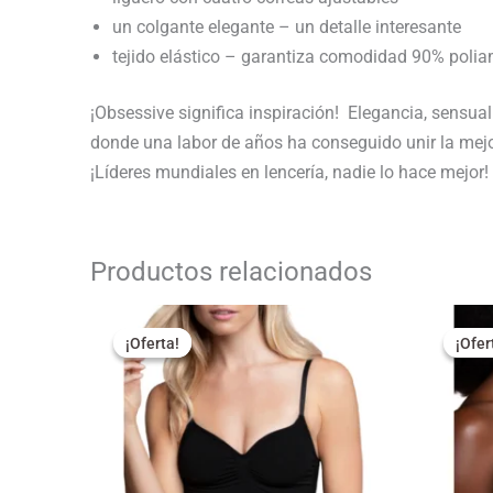
un colgante elegante – un detalle interesante
tejido elástico – garantiza comodidad 90% poli
¡Obsessive significa inspiración! Elegancia, sensua
donde una labor de años ha conseguido unir la mejor
¡Líderes mundiales en lencería, nadie lo hace mejor!
Productos relacionados
El
El
El
precio
precio
pr
¡Oferta!
¡Oferta!
¡Ofer
¡Ofer
original
actual
or
era:
es:
er
24,95 €.
19,95 €.
29