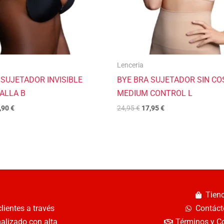
Lenceria
 SUJETADOR INVISIBLE
BYE BRA SUJETADOR SIN C
ALLA B
MEDIUM CONTROL L
,90
€
24,95
€
17,95
€
Tien
lientes a través
Contáct
nalizado con alta
Términos y C