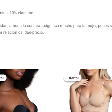
amida, 10% elastano
lidad, amor a la costura….significa mucho para la mujer, pocos s
 relación calidad-precio.
El
El
El
ecio
precio
precio
precio
ta!
ta!
¡Oferta!
¡Oferta!
iginal
actual
original
actual
a:
es:
era:
es:
,95 €.
22,90 €.
24,95 €.
17,95 €.