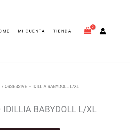
BYDOLL
€.
L
tidad
OME
MI CUENTA
TIENDA
l
l
/ OBSESSIVE – IDILLIA BABYDOLL L/XL
recio
ctual
 IDILLIA BABYDOLL L/XL
s:
5,95 €.