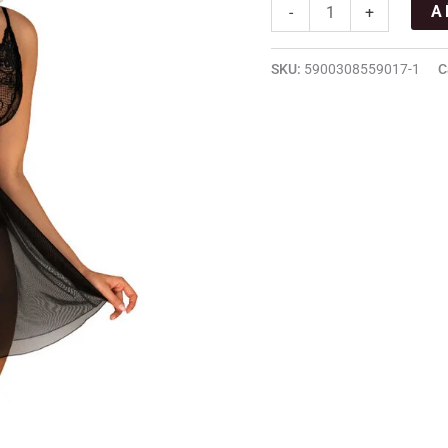
A
-
+
SKU:
5900308559017-1
C