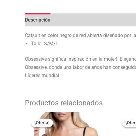
Descripción
Valoraciones (0)
Catsuit en color negro de red abierta diseñado por 
Talla S/M/L
Obsessive significa inspiración en la mujer! Eleganc
Obsessive, donde una labor de años han conseguido 
Líderes mundial
Productos relacionados
El
El
El
precio
precio
pr
¡Oferta!
¡Oferta!
¡Ofer
¡Ofer
original
actual
or
era:
es:
er