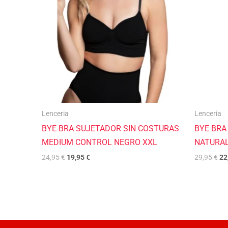
24,95 €.
19,95 €.
29
Lenceria
Lenceria
BYE BRA SUJETADOR SIN COSTURAS
BYE BRA
MEDIUM CONTROL NEGRO XXL
NATURAL
24,95
€
19,95
€
29,95
€
22