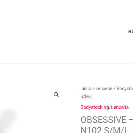
era:
es:
BL
18,95 €.
14,90 
N1
S/
can
H
El
E
OBSESSIVE
Inicio
/
Lenceria
/
Bodysto
precio
p
-
S/M/L
original
a
BODYSTOCKING
Bodystocking
,
Lenceria
era:
e
BLACK
OBSESSIVE 
18,95 €.
1
N102
N102 S/M/L
S/M/L