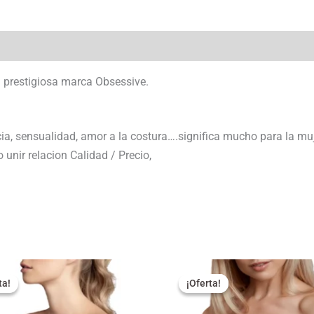
la prestigiosa marca Obsessive.
ia, sensualidad, amor a la costura….significa mucho para la muj
unir relacion Calidad / Precio,
El
El
El
ecio
precio
precio
precio
ta!
ta!
¡Oferta!
¡Oferta!
iginal
actual
original
actual
a:
es:
era:
es: