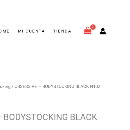
ACK
€.
02
M/L
tidad
OME
MI CUENTA
TIENDA
l
cking
/ OBSESSIVE – BODYSTOCKING BLACK N102
recio
ctual
s:
– BODYSTOCKING BLACK
4,90 €.