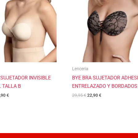
,95 €.
22,90 €.
29,95 €.
22,90 €.
Lenceria
 SUJETADOR INVISIBLE
BYE BRA SUJETADOR ADHES
 TALLA B
ENTRELAZADO Y BORDADOS 
,90
€
29,95
€
22,90
€