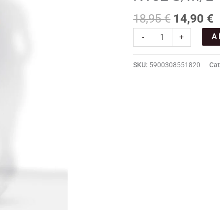
cantidad
18,95
€
14,90
€
A
-
+
SKU:
5900308551820
Cat