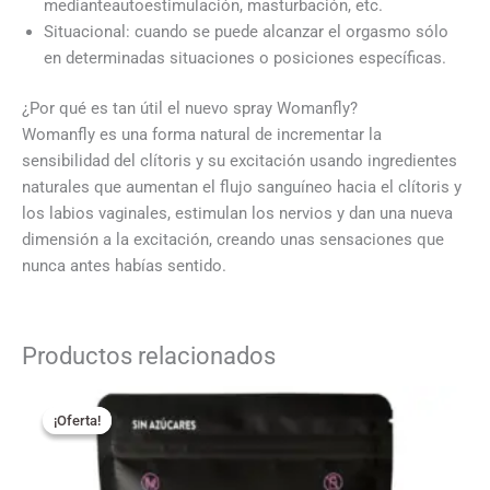
medianteautoestimulación, masturbación, etc.
Situacional: cuando se puede alcanzar el orgasmo sólo
en determinadas situaciones o posiciones específicas.
¿Por qué es tan útil el nuevo spray Womanfly?
Womanfly es una forma natural de incrementar la
sensibilidad del clítoris y su excitación usando ingredientes
naturales que aumentan el flujo sanguíneo hacia el clítoris y
los labios vaginales, estimulan los nervios y dan una nueva
dimensión a la excitación, creando unas sensaciones que
nunca antes habías sentido.
Productos relacionados
El
El
precio
precio
¡Oferta!
¡Oferta!
original
actual
era:
es:
5,95 €.
4,95 €.