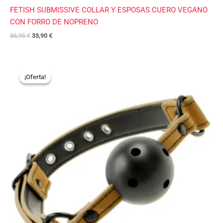
FETISH SUBMISSIVE COLLAR Y ESPOSAS CUERO VEGANO
CON FORRO DE NOPRENO
36,95
€
33,90
€
El
El
precio
precio
¡Oferta!
¡Oferta!
original
actual
era:
es:
27,95 €.
22,90 €.