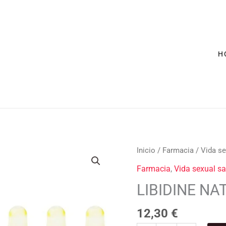
H
LIBIDINE
Inicio
/
Farmacia
/
Vida se
NATURAL
Farmacia
,
Vida sexual s
cantidad
LIBIDINE NA
12,30
€