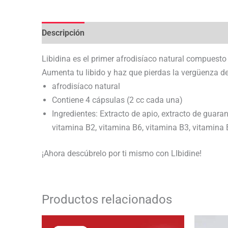
Descripción
Valoraciones (0)
Libidina es el primer afrodisíaco natural compuesto 
Aumenta tu libido y haz que pierdas la vergüenza de
afrodisíaco natural
Contiene 4 cápsulas (2 cc cada una)
Ingredientes: Extracto de apio, extracto de guaran
vitamina B2, vitamina B6, vitamina B3, vitamina 
¡Ahora descúbrelo por ti mismo con LIbidine!
Productos relacionados
El
El