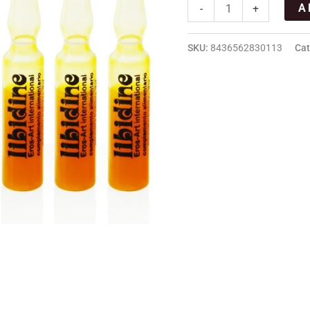
A
-
+
SKU:
8436562830113
Cat