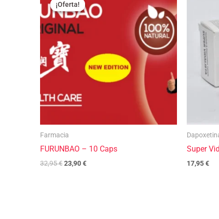
precio
precio
¡Oferta!
¡Oferta!
original
actual
era:
es:
32,95 €.
23,90 €.
Farmacia
Dapoxetin
FURUNBAO – 10 Caps
Super Vi
32,95
€
23,90
€
17,95
€