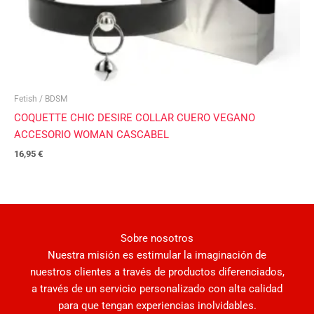
Fetish / BDSM
COQUETTE CHIC DESIRE COLLAR CUERO VEGANO
ACCESORIO WOMAN CASCABEL
16,95
€
Sobre nosotros
Nuestra misión es estimular la imaginación de
nuestros clientes a través de productos diferenciados,
a través de un servicio personalizado con alta calidad
para que tengan experiencias inolvidables.