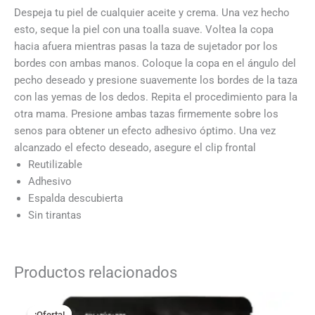
Despeja tu piel de cualquier aceite y crema. Una vez hecho
esto, seque la piel con una toalla suave. Voltea la copa
hacia afuera mientras pasas la taza de sujetador por los
bordes con ambas manos. Coloque la copa en el ángulo del
pecho deseado y presione suavemente los bordes de la taza
con las yemas de los dedos. Repita el procedimiento para la
otra mama. Presione ambas tazas firmemente sobre los
senos para obtener un efecto adhesivo óptimo. Una vez
alcanzado el efecto deseado, asegure el clip frontal
Reutilizable
Adhesivo
Espalda descubierta
Sin tirantas
Productos relacionados
El
El
precio
precio
¡Oferta!
¡Oferta!