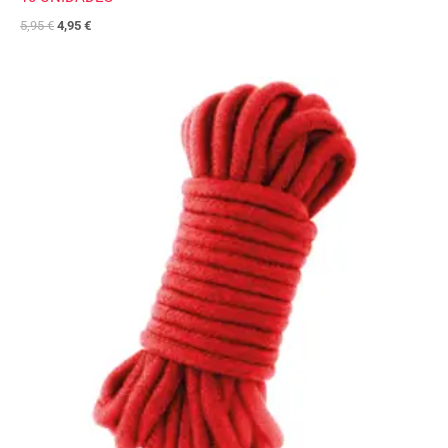
5,95
€
4,95
€