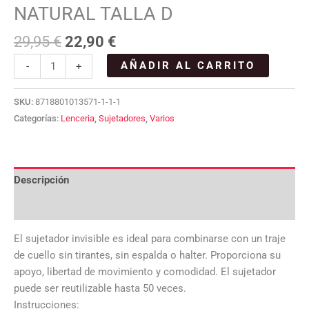
NATURAL TALLA D
29,95
€
22,90
€
AÑADIR AL CARRITO
-
+
SKU:
8718801013571-1-1-1
Categorías:
Lenceria
,
Sujetadores
,
Varios
Descripción
Valoraciones (0)
El sujetador invisible es ideal para combinarse con un traje
de cuello sin tirantes, sin espalda o halter. Proporciona su
apoyo, libertad de movimiento y comodidad. El sujetador
puede ser reutilizable hasta 50 veces.
Instrucciones: